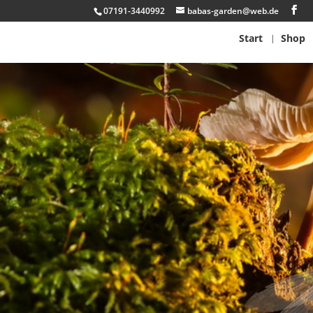
07191-3440992
babas-garden@web.de
Start
Shop