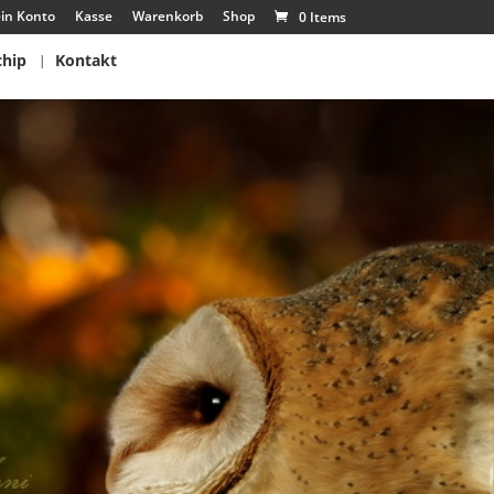
in Konto
Kasse
Warenkorb
Shop
0 Items
chip
Kontakt