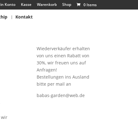
in Konto
Kasse
Warenkorb
Shop
0 Items
chip
Kontakt
Wiederverkäufer erhalten
von uns einen Rabatt von
30%, wir freuen uns auf
Anfragen!
Bestellungen ins Ausland
bitte per mail an
babas-garden@web.de
e
 wir