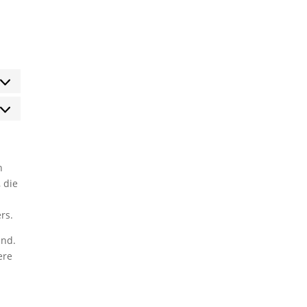
rketing
h
 die
rs.
ind.
ere