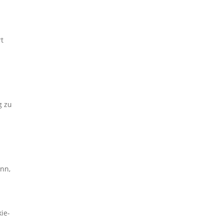
rt
g zu
enn,
ie-