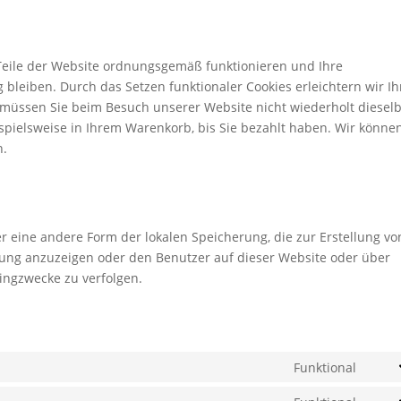
e Teile der Website ordnungsgemäß funktionieren und Ihre
 bleiben. Durch das Setzen funktionaler Cookies erleichtern wir I
 müssen Sie beim Besuch unserer Website nicht wiederholt diesel
ispielsweise in Ihrem Warenkorb, bis Sie bezahlt haben. Wir könne
n.
er eine andere Form der lokalen Speicherung, die zur Erstellung vo
ng anzuzeigen oder den Benutzer auf dieser Website oder über
ingzwecke zu verfolgen.
Funktional
Cons
to