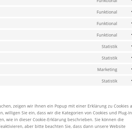
Funktional
Cons
servi
to
Funktional
php
Cons
servi
to
Funktional
comp
Cons
servi
to
Funktional
wooc
Cons
servi
to
Statistik
word
Cons
servi
to
Statistik
amaz
Cons
servi
pay
to
Marketing
sour
Cons
servi
js
to
Statistik
auto
Cons
servi
to
googl
servi
map
vers
hen, zeigen wir Ihnen ein Popup mit einer Erklärung zu Cookies 
n, willigen Sie ein, dass wir die Kategorien von Cookies und Plug-I
n, wie in dieser Cookie-Erklärung beschrieben. Sie können die
aktivieren, aber bitte beachten Sie, dass dann unsere Website